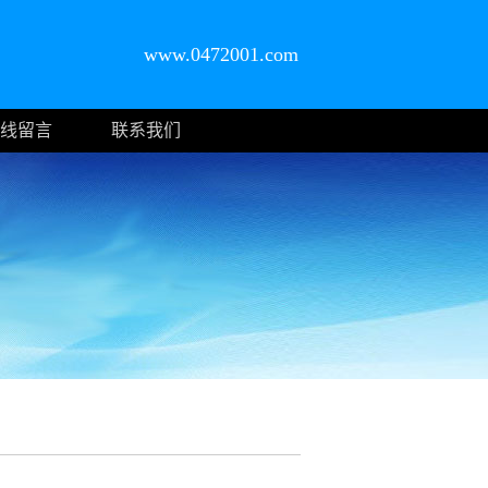
www.0472001.com
线留言
联系我们