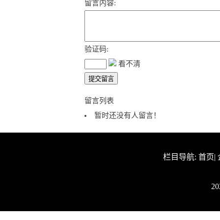
留言内容:
验证码:
看不清
留言列表
暂时还没有人留言！
栏目导航:
首页
|
2