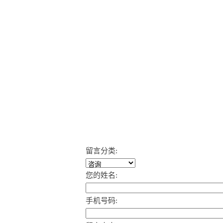
留言分类:
您的姓名:
手机号码: